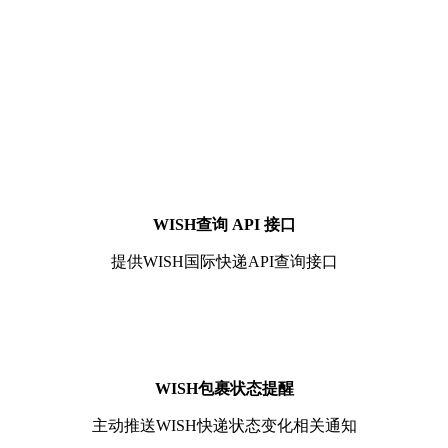
WISH查询 API 接口
提供WISH国际快递API查询接口
WISH包裹状态提醒
主动推送WISH快递状态变化相关通知