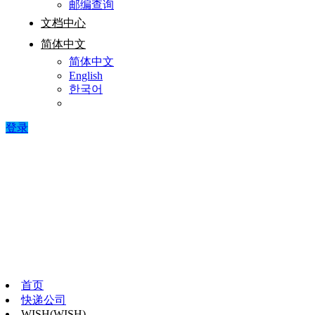
邮编查询
文档中心
简体中文
简体中文
English
한국어
登录
首页
快递公司
WISH(WISH)