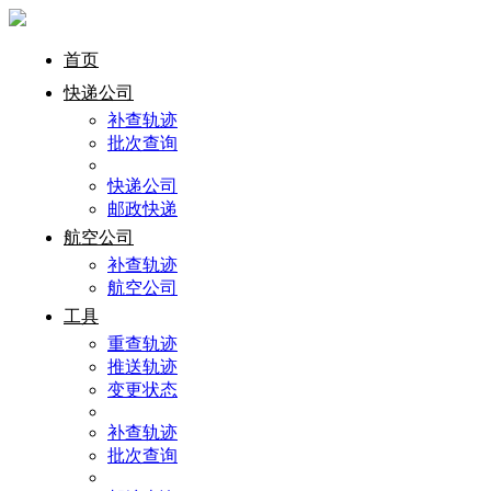
首页
快递公司
补查轨迹
批次查询
快递公司
邮政快递
航空公司
补查轨迹
航空公司
工具
重查轨迹
推送轨迹
变更状态
补查轨迹
批次查询