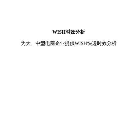
WISH时效分析
为大、中型电商企业提供WISH快递时效分析