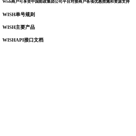
Wish商户可享受中国邮政集团公司平台对接商户各项优惠措施和资源支持
WISH单号规则
WISH主要产品
WISHAPI接口文档