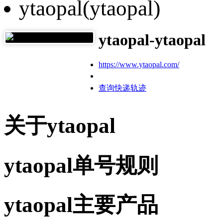
ytaopal(ytaopal)
ytaopal-ytaopal
https://www.ytaopal.com/
查询快递轨迹
关于ytaopal
ytaopal单号规则
ytaopal主要产品