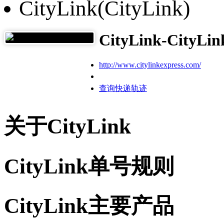
CityLink(CityLink)
CityLink-CityLin
http://www.citylinkexpress.com/
查询快递轨迹
关于CityLink
CityLink单号规则
CityLink主要产品