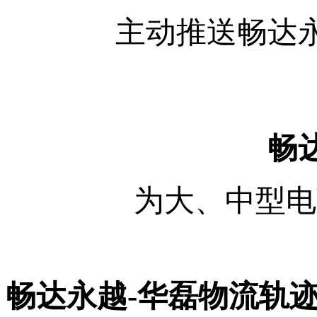
主动推送畅达
畅
为大、中型电
畅达永越-华磊物流轨