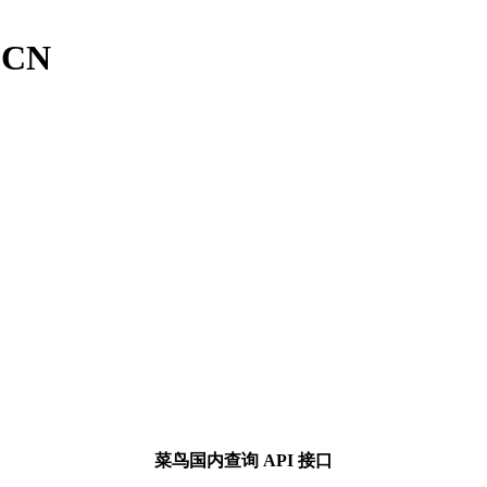
oCN
菜鸟国内查询 API 接口