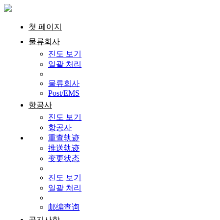
첫 페이지
물류회사
진도 보기
일괄 처리
물류회사
Post/EMS
항공사
진도 보기
항공사
重查轨迹
推送轨迹
变更状态
진도 보기
일괄 처리
邮编查询
공지사항