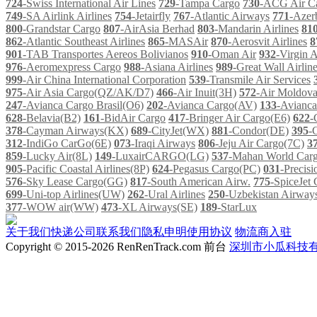
724
-Swiss International Air Lines
729
-Tampa Cargo
730
-ACG Air C
749
-SA Airlink Airlines
754
-Jetairfly
767
-Atlantic Airways
771
-Azerb
800
-Grandstar Cargo
807
-AirAsia Berhad
803
-Mandarin Airlines
81
862
-Atlantic Southeast Airlines
865
-MASAir
870
-Aerosvit Airlines
8
901
-TAB Transportes Aereos Bolivianos
910
-Oman Air
932
-Virgin 
976
-Aeromexpress Cargo
988
-Asiana Airlines
989
-Great Wall Airlin
999
-Air China International Corporation
539
-Transmile Air Services
975
-Air Asia Cargo(QZ/AK/D7)
466
-Air Inuit(3H)
572
-Air Moldov
247
-Avianca Cargo Brasil(O6)
202
-Avianca Cargo(AV)
133
-Avianc
628
-Belavia(B2)
161
-BidAir Cargo
417
-Bringer Air Cargo(E6)
622
-
378
-Cayman Airways(KX)
689
-CityJet(WX)
881
-Condor(DE)
395
-
312
-IndiGo CarGo(6E)
073
-Iraqi Airways
806
-Jeju Air Cargo(7C)
3
859
-Lucky Air(8L)
149
-LuxairCARGO(LG)
537
-Mahan World Car
905
-Pacific Coastal Airlines(8P)
624
-Pegasus Cargo(PC)
031
-Precis
576
-Sky Lease Cargo(GG)
817
-South American Airw.
775
-SpiceJet
699
-Uni-top Airlines(UW)
262
-Ural Airlines
250
-Uzbekistan Airwa
377
-WOW air(WW)
473
-XL Airways(SE)
189
-StarLux
关于我们
快递公司
联系我们
隐私申明
使用协议
物流商入驻
Copyright © 2015-2026 RenRenTrack.com 前台
深圳市小瓜科技