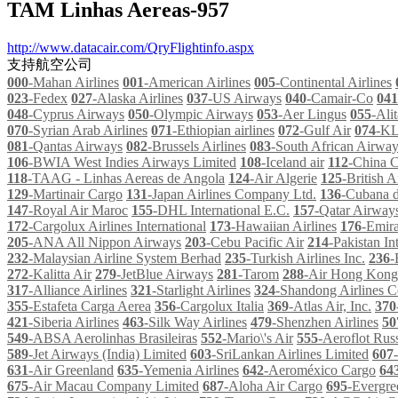
TAM Linhas Aereas-957
http://www.datacair.com/QryFlightinfo.aspx
支持航空公司
000
-Mahan Airlines
001
-American Airlines
005
-Continental Airlines
023
-Fedex
027
-Alaska Airlines
037
-US Airways
040
-Camair-Co
041
048
-Cyprus Airways
050
-Olympic Airways
053
-Aer Lingus
055
-Alit
070
-Syrian Arab Airlines
071
-Ethiopian airlines
072
-Gulf Air
074
-K
081
-Qantas Airways
082
-Brussels Airlines
083
-South African Airwa
106
-BWIA West Indies Airways Limited
108
-Iceland air
112
-China C
118
-TAAG - Linhas Aereas de Angola
124
-Air Algerie
125
-British A
129
-Martinair Cargo
131
-Japan Airlines Company Ltd.
136
-Cubana d
147
-Royal Air Maroc
155
-DHL International E.C.
157
-Qatar Airway
172
-Cargolux Airlines International
173
-Hawaiian Airlines
176
-Emira
205
-ANA All Nippon Airways
203
-Cebu Pacific Air
214
-Pakistan In
232
-Malaysian Airline System Berhad
235
-Turkish Airlines Inc.
236
-
272
-Kalitta Air
279
-JetBlue Airways
281
-Tarom
288
-Air Hong Kong
317
-Alliance Airlines
321
-Starlight Airlines
324
-Shandong Airlines C
355
-Estafeta Carga Aerea
356
-Cargolux Italia
369
-Atlas Air, Inc.
370
421
-Siberia Airlines
463
-Silk Way Airlines
479
-Shenzhen Airlines
50
549
-ABSA Aerolinhas Brasileiras
552
-Mario\'s Air
555
-Aeroflot Russ
589
-Jet Airways (India) Limited
603
-SriLankan Airlines Limited
607
631
-Air Greenland
635
-Yemenia Airlines
642
-Aeroméxico Cargo
64
675
-Air Macau Company Limited
687
-Aloha Air Cargo
695
-Evergre