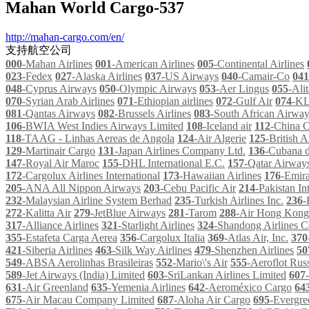
Mahan World Cargo-537
http://mahan-cargo.com/en/
支持航空公司
000
-Mahan Airlines
001
-American Airlines
005
-Continental Airlines
023
-Fedex
027
-Alaska Airlines
037
-US Airways
040
-Camair-Co
041
048
-Cyprus Airways
050
-Olympic Airways
053
-Aer Lingus
055
-Alit
070
-Syrian Arab Airlines
071
-Ethiopian airlines
072
-Gulf Air
074
-K
081
-Qantas Airways
082
-Brussels Airlines
083
-South African Airwa
106
-BWIA West Indies Airways Limited
108
-Iceland air
112
-China C
118
-TAAG - Linhas Aereas de Angola
124
-Air Algerie
125
-British A
129
-Martinair Cargo
131
-Japan Airlines Company Ltd.
136
-Cubana d
147
-Royal Air Maroc
155
-DHL International E.C.
157
-Qatar Airway
172
-Cargolux Airlines International
173
-Hawaiian Airlines
176
-Emira
205
-ANA All Nippon Airways
203
-Cebu Pacific Air
214
-Pakistan In
232
-Malaysian Airline System Berhad
235
-Turkish Airlines Inc.
236
-
272
-Kalitta Air
279
-JetBlue Airways
281
-Tarom
288
-Air Hong Kong
317
-Alliance Airlines
321
-Starlight Airlines
324
-Shandong Airlines C
355
-Estafeta Carga Aerea
356
-Cargolux Italia
369
-Atlas Air, Inc.
370
421
-Siberia Airlines
463
-Silk Way Airlines
479
-Shenzhen Airlines
50
549
-ABSA Aerolinhas Brasileiras
552
-Mario\'s Air
555
-Aeroflot Russ
589
-Jet Airways (India) Limited
603
-SriLankan Airlines Limited
607
631
-Air Greenland
635
-Yemenia Airlines
642
-Aeroméxico Cargo
64
675
-Air Macau Company Limited
687
-Aloha Air Cargo
695
-Evergre