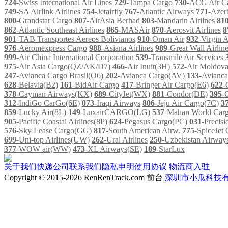
724
-Swiss International Air Lines
729
-Tampa Cargo
730
-ACG Air C
749
-SA Airlink Airlines
754
-Jetairfly
767
-Atlantic Airways
771
-Azerb
800
-Grandstar Cargo
807
-AirAsia Berhad
803
-Mandarin Airlines
81
862
-Atlantic Southeast Airlines
865
-MASAir
870
-Aerosvit Airlines
8
901
-TAB Transportes Aereos Bolivianos
910
-Oman Air
932
-Virgin 
976
-Aeromexpress Cargo
988
-Asiana Airlines
989
-Great Wall Airlin
999
-Air China International Corporation
539
-Transmile Air Services
975
-Air Asia Cargo(QZ/AK/D7)
466
-Air Inuit(3H)
572
-Air Moldov
247
-Avianca Cargo Brasil(O6)
202
-Avianca Cargo(AV)
133
-Avianc
628
-Belavia(B2)
161
-BidAir Cargo
417
-Bringer Air Cargo(E6)
622
-
378
-Cayman Airways(KX)
689
-CityJet(WX)
881
-Condor(DE)
395
-
312
-IndiGo CarGo(6E)
073
-Iraqi Airways
806
-Jeju Air Cargo(7C)
3
859
-Lucky Air(8L)
149
-LuxairCARGO(LG)
537
-Mahan World Car
905
-Pacific Coastal Airlines(8P)
624
-Pegasus Cargo(PC)
031
-Precis
576
-Sky Lease Cargo(GG)
817
-South American Airw.
775
-SpiceJet
699
-Uni-top Airlines(UW)
262
-Ural Airlines
250
-Uzbekistan Airwa
377
-WOW air(WW)
473
-XL Airways(SE)
189
-StarLux
关于我们
快递公司
联系我们
隐私申明
使用协议
物流商入驻
Copyright © 2015-2026 RenRenTrack.com 前台
深圳市小瓜科技