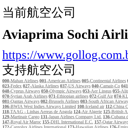
当前航空公司
Aviaprima Sochi Airl
https://www.gollog.com.b
支持航空公司
000
-Mahan Airlines
001
-American Airlines
005
-Continental Airlines
023
-Fedex
027
-Alaska Airlines
037
-US Airways
040
-Camair-Co
041
048
-Cyprus Airways
050
-Olympic Airways
053
-Aer Lingus
055
-Alit
070
-Syrian Arab Airlines
071
-Ethiopian airlines
072
-Gulf Air
074
-K
081
-Qantas Airways
082
-Brussels Airlines
083
-South African Airwa
106
-BWIA West Indies Airways Limited
108
-Iceland air
112
-China C
118
-TAAG - Linhas Aereas de Angola
124
-Air Algerie
125
-British A
129
-Martinair Cargo
131
-Japan Airlines Company Ltd.
136
-Cubana d
147
-Royal Air Maroc
155
-DHL International E.C.
157
-Qatar Airway
172
-Cargolux Airlines International
173
-Hawaiian Airlines
176
-Emira