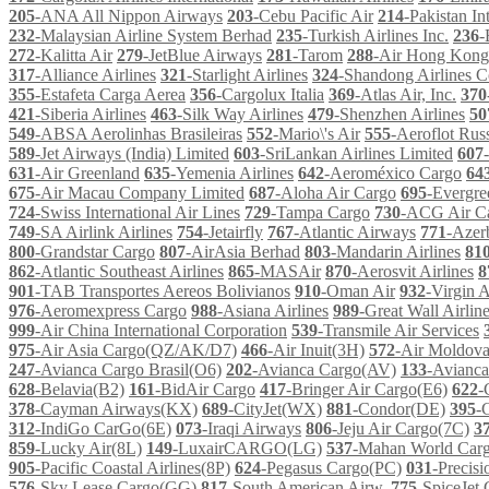
205
-ANA All Nippon Airways
203
-Cebu Pacific Air
214
-Pakistan In
232
-Malaysian Airline System Berhad
235
-Turkish Airlines Inc.
236
-
272
-Kalitta Air
279
-JetBlue Airways
281
-Tarom
288
-Air Hong Kong
317
-Alliance Airlines
321
-Starlight Airlines
324
-Shandong Airlines C
355
-Estafeta Carga Aerea
356
-Cargolux Italia
369
-Atlas Air, Inc.
370
421
-Siberia Airlines
463
-Silk Way Airlines
479
-Shenzhen Airlines
50
549
-ABSA Aerolinhas Brasileiras
552
-Mario\'s Air
555
-Aeroflot Russ
589
-Jet Airways (India) Limited
603
-SriLankan Airlines Limited
607
631
-Air Greenland
635
-Yemenia Airlines
642
-Aeroméxico Cargo
64
675
-Air Macau Company Limited
687
-Aloha Air Cargo
695
-Evergre
724
-Swiss International Air Lines
729
-Tampa Cargo
730
-ACG Air C
749
-SA Airlink Airlines
754
-Jetairfly
767
-Atlantic Airways
771
-Azerb
800
-Grandstar Cargo
807
-AirAsia Berhad
803
-Mandarin Airlines
81
862
-Atlantic Southeast Airlines
865
-MASAir
870
-Aerosvit Airlines
8
901
-TAB Transportes Aereos Bolivianos
910
-Oman Air
932
-Virgin 
976
-Aeromexpress Cargo
988
-Asiana Airlines
989
-Great Wall Airlin
999
-Air China International Corporation
539
-Transmile Air Services
975
-Air Asia Cargo(QZ/AK/D7)
466
-Air Inuit(3H)
572
-Air Moldov
247
-Avianca Cargo Brasil(O6)
202
-Avianca Cargo(AV)
133
-Avianc
628
-Belavia(B2)
161
-BidAir Cargo
417
-Bringer Air Cargo(E6)
622
-
378
-Cayman Airways(KX)
689
-CityJet(WX)
881
-Condor(DE)
395
-
312
-IndiGo CarGo(6E)
073
-Iraqi Airways
806
-Jeju Air Cargo(7C)
3
859
-Lucky Air(8L)
149
-LuxairCARGO(LG)
537
-Mahan World Car
905
-Pacific Coastal Airlines(8P)
624
-Pegasus Cargo(PC)
031
-Precis
576
-Sky Lease Cargo(GG)
817
-South American Airw.
775
-SpiceJet