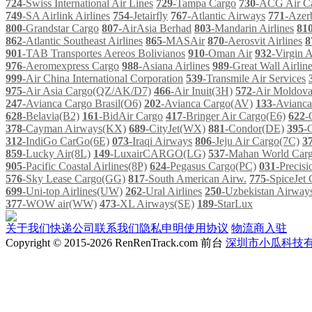
724
-Swiss International Air Lines
729
-Tampa Cargo
730
-ACG Air C
749
-SA Airlink Airlines
754
-Jetairfly
767
-Atlantic Airways
771
-Azerb
800
-Grandstar Cargo
807
-AirAsia Berhad
803
-Mandarin Airlines
81
862
-Atlantic Southeast Airlines
865
-MASAir
870
-Aerosvit Airlines
8
901
-TAB Transportes Aereos Bolivianos
910
-Oman Air
932
-Virgin 
976
-Aeromexpress Cargo
988
-Asiana Airlines
989
-Great Wall Airlin
999
-Air China International Corporation
539
-Transmile Air Services
975
-Air Asia Cargo(QZ/AK/D7)
466
-Air Inuit(3H)
572
-Air Moldov
247
-Avianca Cargo Brasil(O6)
202
-Avianca Cargo(AV)
133
-Avianc
628
-Belavia(B2)
161
-BidAir Cargo
417
-Bringer Air Cargo(E6)
622
-
378
-Cayman Airways(KX)
689
-CityJet(WX)
881
-Condor(DE)
395
-
312
-IndiGo CarGo(6E)
073
-Iraqi Airways
806
-Jeju Air Cargo(7C)
3
859
-Lucky Air(8L)
149
-LuxairCARGO(LG)
537
-Mahan World Car
905
-Pacific Coastal Airlines(8P)
624
-Pegasus Cargo(PC)
031
-Precis
576
-Sky Lease Cargo(GG)
817
-South American Airw.
775
-SpiceJet
699
-Uni-top Airlines(UW)
262
-Ural Airlines
250
-Uzbekistan Airwa
377
-WOW air(WW)
473
-XL Airways(SE)
189
-StarLux
关于我们
快递公司
联系我们
隐私申明
使用协议
物流商入驻
Copyright © 2015-2026 RenRenTrack.com 前台
深圳市小瓜科技