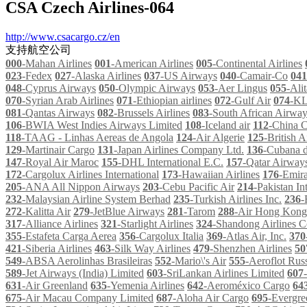
CSA Czech Airlines-064
http://www.csacargo.cz/en
支持航空公司
000
-Mahan Airlines
001
-American Airlines
005
-Continental Airlines
023
-Fedex
027
-Alaska Airlines
037
-US Airways
040
-Camair-Co
041
048
-Cyprus Airways
050
-Olympic Airways
053
-Aer Lingus
055
-Alit
070
-Syrian Arab Airlines
071
-Ethiopian airlines
072
-Gulf Air
074
-K
081
-Qantas Airways
082
-Brussels Airlines
083
-South African Airwa
106
-BWIA West Indies Airways Limited
108
-Iceland air
112
-China C
118
-TAAG - Linhas Aereas de Angola
124
-Air Algerie
125
-British A
129
-Martinair Cargo
131
-Japan Airlines Company Ltd.
136
-Cubana d
147
-Royal Air Maroc
155
-DHL International E.C.
157
-Qatar Airway
172
-Cargolux Airlines International
173
-Hawaiian Airlines
176
-Emira
205
-ANA All Nippon Airways
203
-Cebu Pacific Air
214
-Pakistan In
232
-Malaysian Airline System Berhad
235
-Turkish Airlines Inc.
236
-
272
-Kalitta Air
279
-JetBlue Airways
281
-Tarom
288
-Air Hong Kong
317
-Alliance Airlines
321
-Starlight Airlines
324
-Shandong Airlines C
355
-Estafeta Carga Aerea
356
-Cargolux Italia
369
-Atlas Air, Inc.
370
421
-Siberia Airlines
463
-Silk Way Airlines
479
-Shenzhen Airlines
50
549
-ABSA Aerolinhas Brasileiras
552
-Mario\'s Air
555
-Aeroflot Russ
589
-Jet Airways (India) Limited
603
-SriLankan Airlines Limited
607
631
-Air Greenland
635
-Yemenia Airlines
642
-Aeroméxico Cargo
64
675
-Air Macau Company Limited
687
-Aloha Air Cargo
695
-Evergre