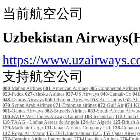
当前航空公司
Uzbekistan Airways(
https://www.uzairways.co
支持航空公司
000
-Mahan Airlines
001
-American Airlines
005
-Continental Airlines
023
-Fedex
027
-Alaska Airlines
037
-US Airways
040
-Camair-Co
041
048
-Cyprus Airways
050
-Olympic Airways
053
-Aer Lingus
055
-Alit
070
-Syrian Arab Airlines
071
-Ethiopian airlines
072
-Gulf Air
074
-K
081
-Qantas Airways
082
-Brussels Airlines
083
-South African Airwa
106
-BWIA West Indies Airways Limited
108
-Iceland air
112
-China C
118
-TAAG - Linhas Aereas de Angola
124
-Air Algerie
125
-British A
129
-Martinair Cargo
131
-Japan Airlines Company Ltd.
136
-Cubana d
147
-Royal Air Maroc
155
-DHL International E.C.
157
-Qatar Airway
172
-Cargolux Airlines International
173
-Hawaiian Airlines
176
-Emira