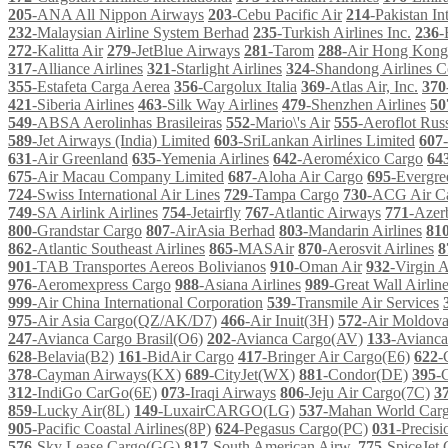
205
-ANA All Nippon Airways
203
-Cebu Pacific Air
214
-Pakistan In
232
-Malaysian Airline System Berhad
235
-Turkish Airlines Inc.
236
-
272
-Kalitta Air
279
-JetBlue Airways
281
-Tarom
288
-Air Hong Kong
317
-Alliance Airlines
321
-Starlight Airlines
324
-Shandong Airlines C
355
-Estafeta Carga Aerea
356
-Cargolux Italia
369
-Atlas Air, Inc.
370
421
-Siberia Airlines
463
-Silk Way Airlines
479
-Shenzhen Airlines
50
549
-ABSA Aerolinhas Brasileiras
552
-Mario\'s Air
555
-Aeroflot Russ
589
-Jet Airways (India) Limited
603
-SriLankan Airlines Limited
607
631
-Air Greenland
635
-Yemenia Airlines
642
-Aeroméxico Cargo
64
675
-Air Macau Company Limited
687
-Aloha Air Cargo
695
-Evergre
724
-Swiss International Air Lines
729
-Tampa Cargo
730
-ACG Air C
749
-SA Airlink Airlines
754
-Jetairfly
767
-Atlantic Airways
771
-Azerb
800
-Grandstar Cargo
807
-AirAsia Berhad
803
-Mandarin Airlines
81
862
-Atlantic Southeast Airlines
865
-MASAir
870
-Aerosvit Airlines
8
901
-TAB Transportes Aereos Bolivianos
910
-Oman Air
932
-Virgin 
976
-Aeromexpress Cargo
988
-Asiana Airlines
989
-Great Wall Airlin
999
-Air China International Corporation
539
-Transmile Air Services
975
-Air Asia Cargo(QZ/AK/D7)
466
-Air Inuit(3H)
572
-Air Moldov
247
-Avianca Cargo Brasil(O6)
202
-Avianca Cargo(AV)
133
-Avianc
628
-Belavia(B2)
161
-BidAir Cargo
417
-Bringer Air Cargo(E6)
622
-
378
-Cayman Airways(KX)
689
-CityJet(WX)
881
-Condor(DE)
395
-
312
-IndiGo CarGo(6E)
073
-Iraqi Airways
806
-Jeju Air Cargo(7C)
3
859
-Lucky Air(8L)
149
-LuxairCARGO(LG)
537
-Mahan World Car
905
-Pacific Coastal Airlines(8P)
624
-Pegasus Cargo(PC)
031
-Precis
576
-Sky Lease Cargo(GG)
817
-South American Airw.
775
-SpiceJet