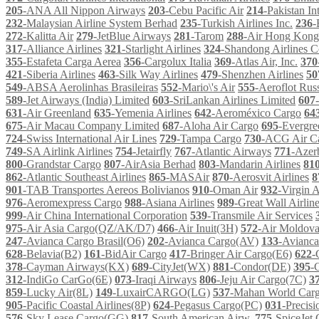
205
-ANA All Nippon Airways
203
-Cebu Pacific Air
214
-Pakistan In
232
-Malaysian Airline System Berhad
235
-Turkish Airlines Inc.
236
-
272
-Kalitta Air
279
-JetBlue Airways
281
-Tarom
288
-Air Hong Kong
317
-Alliance Airlines
321
-Starlight Airlines
324
-Shandong Airlines C
355
-Estafeta Carga Aerea
356
-Cargolux Italia
369
-Atlas Air, Inc.
370
421
-Siberia Airlines
463
-Silk Way Airlines
479
-Shenzhen Airlines
50
549
-ABSA Aerolinhas Brasileiras
552
-Mario\'s Air
555
-Aeroflot Russ
589
-Jet Airways (India) Limited
603
-SriLankan Airlines Limited
607
631
-Air Greenland
635
-Yemenia Airlines
642
-Aeroméxico Cargo
64
675
-Air Macau Company Limited
687
-Aloha Air Cargo
695
-Evergre
724
-Swiss International Air Lines
729
-Tampa Cargo
730
-ACG Air C
749
-SA Airlink Airlines
754
-Jetairfly
767
-Atlantic Airways
771
-Azerb
800
-Grandstar Cargo
807
-AirAsia Berhad
803
-Mandarin Airlines
81
862
-Atlantic Southeast Airlines
865
-MASAir
870
-Aerosvit Airlines
8
901
-TAB Transportes Aereos Bolivianos
910
-Oman Air
932
-Virgin 
976
-Aeromexpress Cargo
988
-Asiana Airlines
989
-Great Wall Airlin
999
-Air China International Corporation
539
-Transmile Air Services
975
-Air Asia Cargo(QZ/AK/D7)
466
-Air Inuit(3H)
572
-Air Moldov
247
-Avianca Cargo Brasil(O6)
202
-Avianca Cargo(AV)
133
-Avianc
628
-Belavia(B2)
161
-BidAir Cargo
417
-Bringer Air Cargo(E6)
622
-
378
-Cayman Airways(KX)
689
-CityJet(WX)
881
-Condor(DE)
395
-
312
-IndiGo CarGo(6E)
073
-Iraqi Airways
806
-Jeju Air Cargo(7C)
3
859
-Lucky Air(8L)
149
-LuxairCARGO(LG)
537
-Mahan World Car
905
-Pacific Coastal Airlines(8P)
624
-Pegasus Cargo(PC)
031
-Precis
576
-Sky Lease Cargo(GG)
817
-South American Airw.
775
-SpiceJet