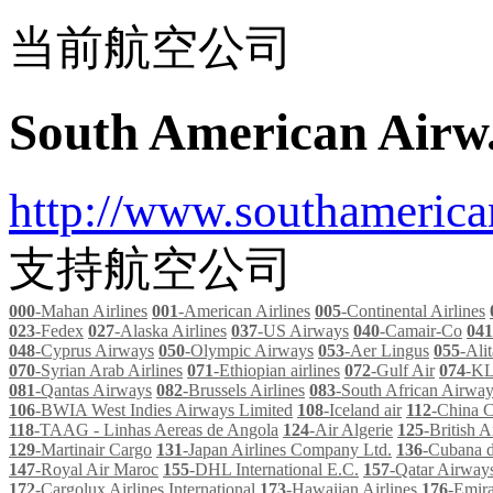
当前航空公司
South American Airw
http://www.southamerica
支持航空公司
000
-Mahan Airlines
001
-American Airlines
005
-Continental Airlines
023
-Fedex
027
-Alaska Airlines
037
-US Airways
040
-Camair-Co
041
048
-Cyprus Airways
050
-Olympic Airways
053
-Aer Lingus
055
-Alit
070
-Syrian Arab Airlines
071
-Ethiopian airlines
072
-Gulf Air
074
-K
081
-Qantas Airways
082
-Brussels Airlines
083
-South African Airwa
106
-BWIA West Indies Airways Limited
108
-Iceland air
112
-China C
118
-TAAG - Linhas Aereas de Angola
124
-Air Algerie
125
-British A
129
-Martinair Cargo
131
-Japan Airlines Company Ltd.
136
-Cubana d
147
-Royal Air Maroc
155
-DHL International E.C.
157
-Qatar Airway
172
-Cargolux Airlines International
173
-Hawaiian Airlines
176
-Emira